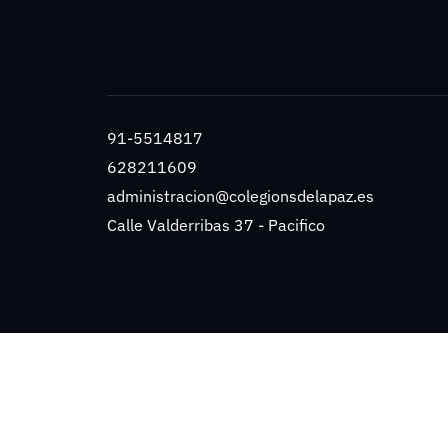
91-5514817
628211609
administracion@colegionsdelapaz.es
Calle Valderribas 37 - Pacifico