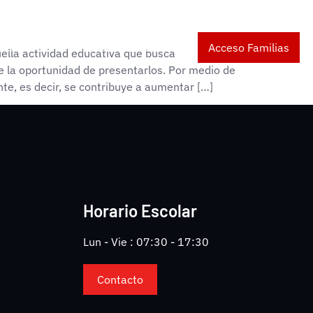
Contacto
Información a las familias
Acceso Familias
ella actividad educativa que busca
le la oportunidad de presentarlos. Por medio de
te, es decir, se contribuye a aumentar […]
Horario Escolar
Lun - Vie : 07:30 - 17:30
Contacto