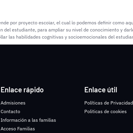
LARES
ivos
Etapas Educativas
Servicios
Admisiones
de por proyecto escolar, el cual lo podemos definir como aqu
ón del estudiante, para ampliar su nivel de conocimiento y dar
lar las habilidades cognitivas y socioemocionales del estudian
Enlace rápido
Enlace útil
Admisiones
Políticas de Privacidad
Contacto
Politicas de cookies
Información a las familias
Acceso Familias